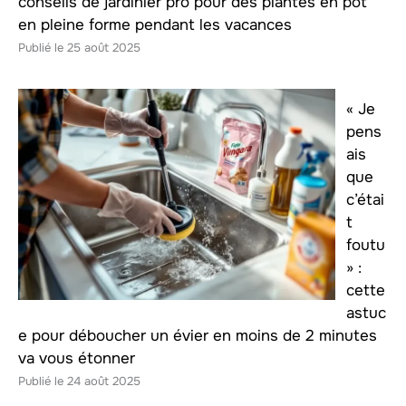
conseils de jardinier pro pour des plantes en pot
en pleine forme pendant les vacances
25 août 2025
« Je
pens
ais
que
c’étai
t
foutu
» :
cette
astuc
e pour déboucher un évier en moins de 2 minutes
va vous étonner
24 août 2025