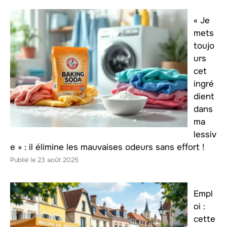
« Je
mets
toujo
urs
cet
ingré
dient
dans
ma
lessiv
e » : il élimine les mauvaises odeurs sans effort !
23 août 2025
Empl
oi :
cette